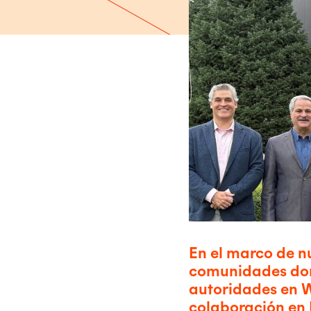
En el marco de n
comunidades don
autoridades en W
colaboración en 