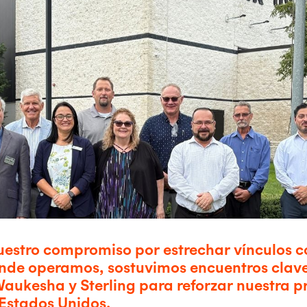
uestro compromiso por estrechar vínculos c
de operamos, sostuvimos encuentros clav
aukesha y Sterling para reforzar nuestra p
Estados Unidos.