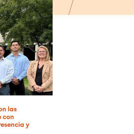
on las
e con
resencia y