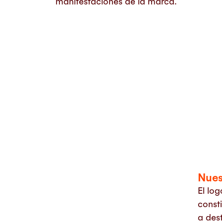
manifestaciones de la marca.
Nues
El lo
const
a dest