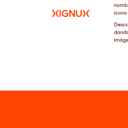
nombr
ícono
Desca
dando
imáge