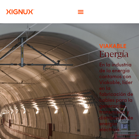
VIAKABLE
Energía
En la industria
de la energía
contamos con
Viakable, líder
en la
fabricación de
cables para la
generación,
transmisión y
distribución de
energía
eléctrica.