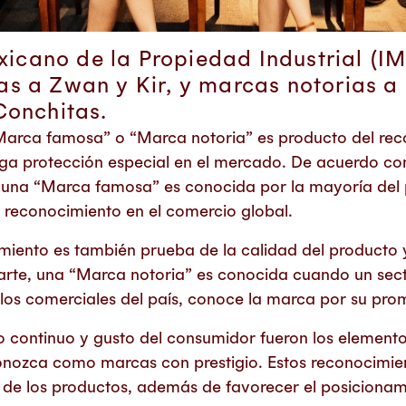
exicano de la Propiedad Industrial (I
s a Zwan y Kir, y marcas notorias a
Conchitas.
Marca famosa” o “Marca notoria” es producto del rec
ga protección especial en el mercado. De acuerdo con
, una “Marca famosa” es conocida por la mayoría del
o reconocimiento en el comercio global.
imiento es también prueba de la calidad del producto
arte, una “Marca notoria” es conocida cuando un sec
culos comerciales del país, conoce la marca por su pro
o continuo y gusto del consumidor fueron los element
conozca como marcas con prestigio. Estos reconocimien
d de los productos, además de favorecer el posicionam