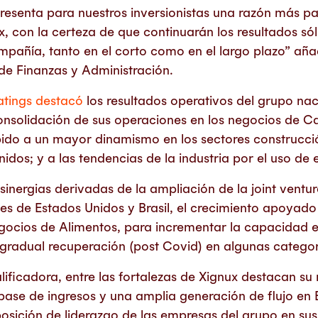
presenta para nuestros inversionistas una razón más pa
 con la certeza de que continuarán los resultados sól
mpañía, tanto en el corto como en el largo plazo” aña
 de Finanzas y Administración.
atings destacó
los resultados operativos del grupo na
onsolidación de sus operaciones en los negocios de C
do a un mayor dinamismo en los sectores construcción
idos; y a las tendencias de la industria por el uso de 
sinergias derivadas de la ampliación de la joint ventu
es de Estados Unidos y Brasil, el crecimiento apoyado 
egocios de Alimentos, para incrementar la capacidad 
 gradual recuperación (post Covid) en algunas categor
lificadora, entre las fortalezas de Xignux destacan s
 base de ingresos y una amplia generación de flujo en
posición de liderazgo de las empresas del grupo en sus