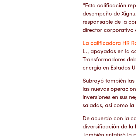
“Esta calificación re
desempeño de Xignux,
responsable de la co
director corporativo
La calificadora HR R
L., apoyados en la c
Transformadores debi
energía en Estados Un
Subrayó también las 
las nuevas operacion
inversiones en sus n
saladas, así como la
De acuerdo con la ca
diversificación de la
También enfatizó la 