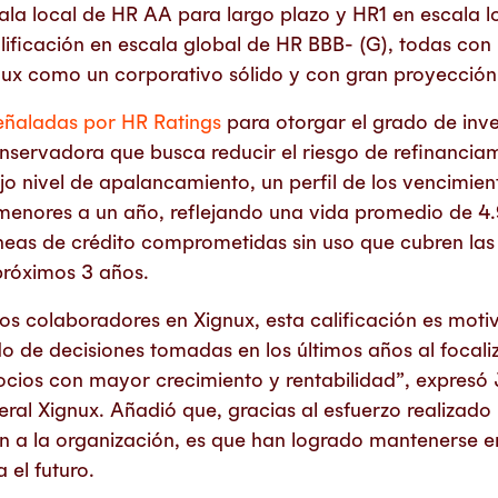
cala local de HR AA para largo plazo y HR1 en escala l
lificación en escala global de HR BBB- (G), todas con
nux como un corporativo sólido y con gran proyección
señaladas por HR Ratings
para otorgar el grado de inv
onservadora que busca reducir el riesgo de refinanciam
jo nivel de apalancamiento, un perfil de los vencimie
enores a un año, reflejando una vida promedio de 4.
líneas de crédito comprometidas sin uso que cubren las
próximos 3 años.
os colaboradores en Xignux, esta calificación es moti
do de decisiones tomadas en los últimos años al focaliza
gocios con mayor crecimiento y rentabilidad”, expresó
eral Xignux. Añadió que, gracias al esfuerzo realizado
n a la organización, es que han logrado mantenerse 
 el futuro.