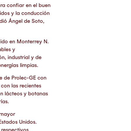
ra confiar en el buen
idos y la conducción
dió Ángel de Soto,
cido en Monterrey N.
ables y
, industrial y de
energías limpias.
re de Prolec-GE con
con las recientes
en lácteos y botanas
ías.
u mayor
 Estados Unidos.
 respectivos