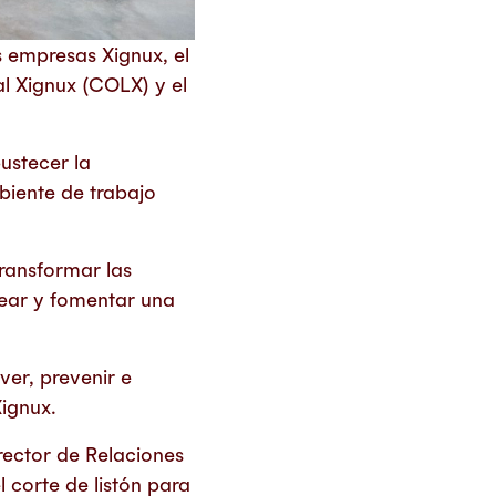
s empresas Xignux, el
l Xignux (COLX) y el
ustecer la
biente de trabajo
transformar las
rear y fomentar una
er, prevenir e
Xignux.
rector de Relaciones
 corte de listón para