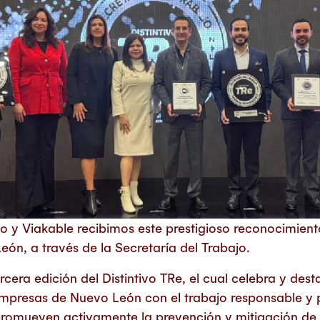
o y Viakable recibimos este prestigioso reconocimient
ón, a través de la Secretaría del Trabajo.
rcera edición del Distintivo TRe, el cual celebra y des
presas de Nuevo León con el trabajo responsable y 
romueven activamente la prevención y mitigación de 