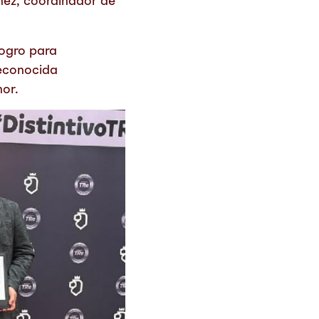
hez, coordinador de
logro para
reconocida
or.