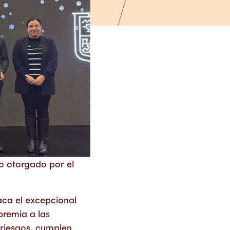
o otorgado por el
taca el excepcional
premia a las
riesgos, cumplen