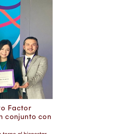
vo Factor
n conjunto con
 torno al bienestar