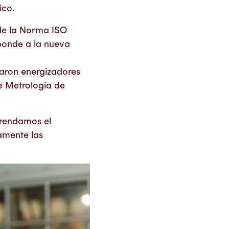
ico.
 de la Norma ISO
sponde a la nueva
paron energizadores
e Metrología de
frendamos el
amente las