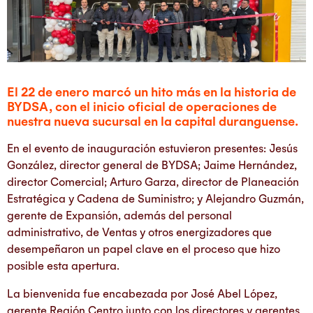
El 22 de enero marcó un hito más en la historia de
BYDSA, con el inicio oficial de operaciones de
nuestra nueva sucursal en la capital duranguense.
En el evento de inauguración estuvieron presentes: Jesús
González, director general de BYDSA; Jaime Hernández,
director Comercial; Arturo Garza, director de Planeación
Estratégica y Cadena de Suministro; y Alejandro Guzmán,
gerente de Expansión, además del personal
administrativo, de Ventas y otros energizadores que
desempeñaron un papel clave en el proceso que hizo
posible esta apertura.
La bienvenida fue encabezada por José Abel López,
gerente Región Centro junto con los directores y gerentes