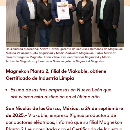
De izquierda a derecha: Álvaro García, gerente de Recursos Humanos de Magnekon;
Melissa Velázquez, jefe Seguridad y Medio Ambiente Magnekon; Pablo Martínez,
director Negocio Magneto; Karla Villanueva, coordinador Seguridad y Medio
Ambiente Magnekon; y Francisco Navarro, jefe de Seguridad Magnekon.
Magnekon Planta 2, filial de Viakable, obtiene
Certificado de Industria Limpia
Es una de las tres empresas en Nuevo León que
obtuvieron esta distinción en el último año.
San Nicolás de los Garza, México, a 24 de septiembre
de 2025.-
Viakable, empresa Xignux productora de
conductores eléctricos, informó que su filial Magnekon
Planta 2 fue acreditada con el Certificado de Industria